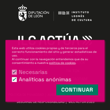
Esta web utiliza cookies propias y de terceros para el
correcto funcionamiento del sitio y generar estadísticas de
QUÉ ES ILC ACTÚA
TWITTER
uso.
Al continuar con la navegación entendemos que da su
ESPECTÁCULOS
FACEBOOK
consentimiento a nuestra
política de cookies
.
PROMOTORES
TIK TOK
Necesarias
Analíticas anónimas
CONTACTO
INSTAGRAM
CONTINUAR
POLÍTICA DE PRIVACIDAD
AVISO LEGAL
POLÍTICA DE COOKIES
DESCARGO DE RESPONSABILIDAD
©ILC ACTÚA 2023