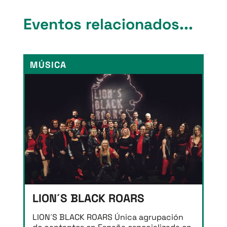
Eventos relacionados...
MÚSICA
LION´S BLACK ROARS
LION´S BLACK ROARS Única agrupación