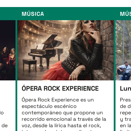
MÚSICA
MÚ
ÓPERA ROCK EXPERIENCE
Lun
Ópera Rock Experience es un
Pres
espectáculo escénico
de d
lo
contemporáneo que propone un
repe
recorrido emocional a través de la
y tr
s de
voz, desde la lírica hasta el rock,
en l