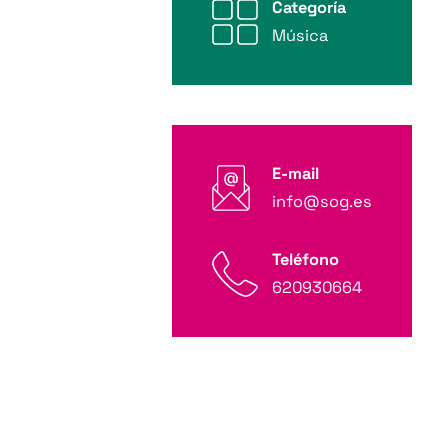
Categoría
Música
E-mail
info@sog.es
Teléfono
620930664