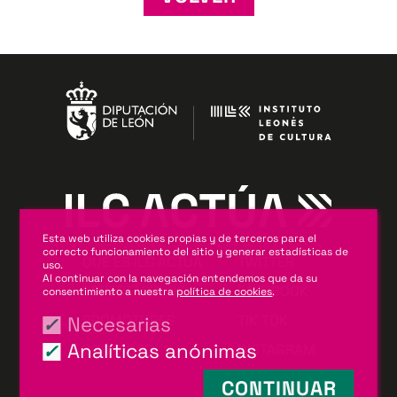
Esta web utiliza cookies propias y de terceros para el
correcto funcionamiento del sitio y generar estadísticas de
QUÉ ES ILC ACTÚA
TWITTER
uso.
Al continuar con la navegación entendemos que da su
ESPECTÁCULOS
FACEBOOK
consentimiento a nuestra
política de cookies
.
PROMOTORES
TIK TOK
Necesarias
Analíticas anónimas
CONTACTO
INSTAGRAM
CONTINUAR