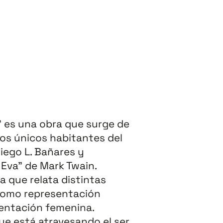
” es una obra que surge de
 los únicos habitantes del
iego L. Bañares y
 Eva” de Mark Twain.
a que relata distintas
como representación
entación femenina.
ue está atravesando el ser