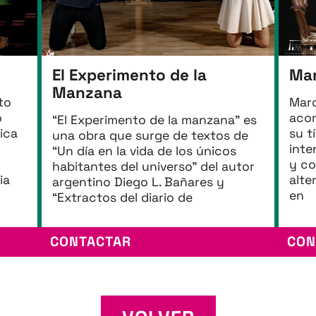
El Experimento de la
Mar
Manzana
to
Marc
o
acom
“El Experimento de la manzana” es
nica
su t
una obra que surge de textos de
inte
“Un día en la vida de los únicos
n
y co
habitantes del universo” del autor
ia
alte
argentino Diego L. Bañares y
en
“Extractos del diario de
CONTACTAR
CON