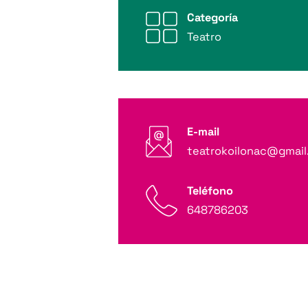
Categoría
Teatro
E-mail
teatrokoilonac@gmai
Teléfono
648786203